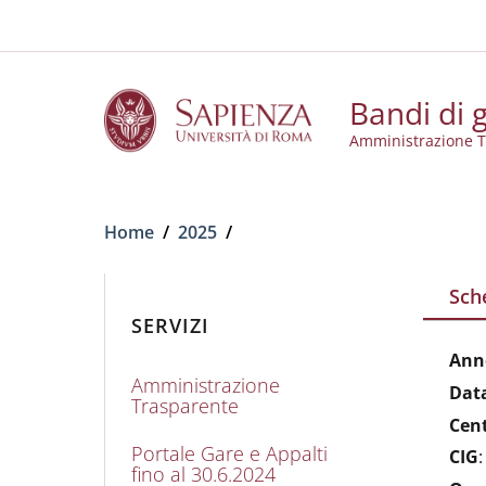
Slim to
Salta al contenuto principale
Skip to footer content
Bandi di g
Amministrazione T
Briciole di pane
Home
/
2025
/
Sch
SERVIZI
Ann
Amministrazione
Dat
Trasparente
Cen
Portale Gare e Appalti
CIG
fino al 30.6.2024