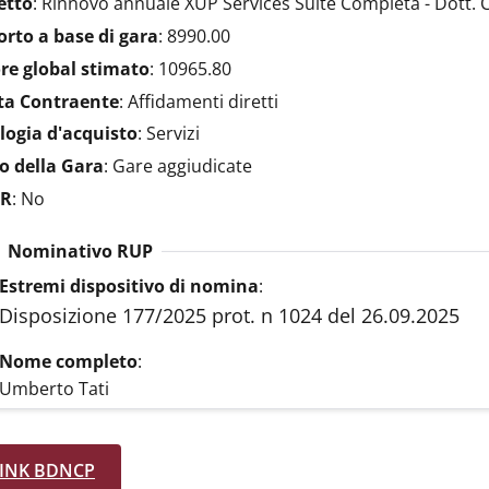
etto
:
Rinnovo annuale XUP Services Suite Completa - Dott. 
rto a base di gara
:
8990.00
re global stimato
:
10965.80
ta Contraente
:
Affidamenti diretti
logia d'acquisto
:
Servizi
o della Gara
:
Gare aggiudicate
R
:
No
Nominativo RUP
Estremi dispositivo di nomina
:
Disposizione 177/2025 prot. n 1024 del 26.09.2025
Nome completo
:
Umberto Tati
INK BDNCP