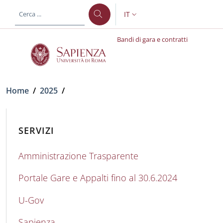
Salta al contenuto principale
Skip to footer content
IT
SELETTORE LINGUA: CURREN
Bandi di gara e contratti
Briciole di pane
Home
/
2025
/
SERVIZI
Amministrazione Trasparente
Portale Gare e Appalti fino al 30.6.2024
U-Gov
Sapienza