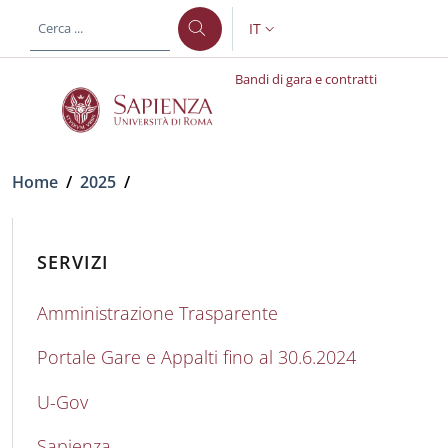
Salta al contenuto principale
Skip to footer content
IT
SELETTORE LINGUA: CURREN
Bandi di gara e contratti
Briciole di pane
Home
/
2025
/
SERVIZI
Amministrazione Trasparente
Portale Gare e Appalti fino al 30.6.2024
U-Gov
Sapienza