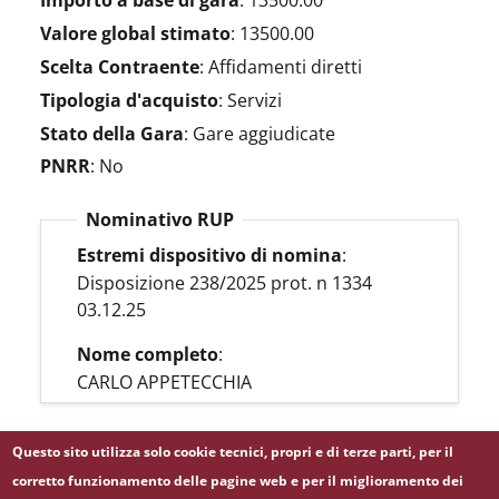
Importo a base di gara
:
13500.00
Valore global stimato
:
13500.00
Scelta Contraente
:
Affidamenti diretti
Tipologia d'acquisto
:
Servizi
Stato della Gara
:
Gare aggiudicate
PNRR
:
No
Nominativo RUP
Estremi dispositivo di nomina
:
Disposizione 238/2025 prot. n 1334
03.12.25
Nome completo
:
CARLO APPETECCHIA
Questo sito utilizza solo cookie tecnici, propri e di terze parti, per il
LINK BDNCP
corretto funzionamento delle pagine web e per il miglioramento dei