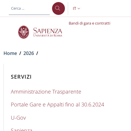
Salta al contenuto principale
Skip to footer content
IT
SELETTORE LINGUA: CURREN
Bandi di gara e contratti
Briciole di pane
Home
/
2026
/
SERVIZI
Amministrazione Trasparente
Portale Gare e Appalti fino al 30.6.2024
U-Gov
Sapienza