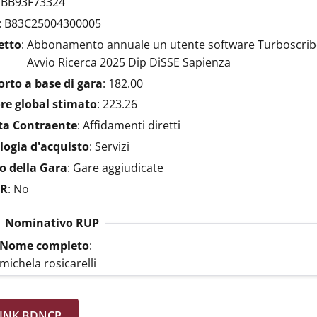
:
BB93F73324
:
B83C25004300005
etto
:
Abbonamento annuale un utente software Turboscribe r
Avvio Ricerca 2025 Dip DiSSE Sapienza
rto a base di gara
:
182.00
re global stimato
:
223.26
ta Contraente
:
Affidamenti diretti
logia d'acquisto
:
Servizi
o della Gara
:
Gare aggiudicate
R
:
No
Nominativo RUP
Nome completo
:
michela rosicarelli
INK BDNCP