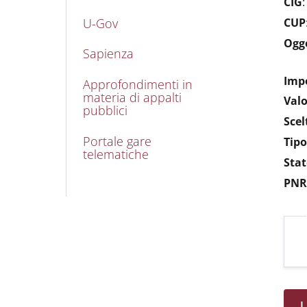
CIG
U-Gov
CUP
Ogg
Sapienza
Impo
Approfondimenti in
materia di appalti
Valo
pubblici
Scel
Portale gare
Tipo
telematiche
Stat
PNR
L