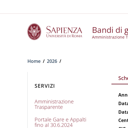
Slim to
Salta al contenuto principale
Skip to footer content
Bandi di g
Amministrazione T
Briciole di pane
Home
/
2026
/
Sch
SERVIZI
Ann
Amministrazione
Dat
Trasparente
Dat
Portale Gare e Appalti
Cen
fino al 30.6.2024