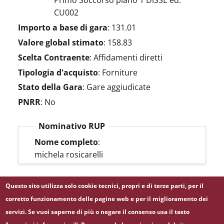
Primo Soccorso piano 1 DiSSE ed.
CU002
Importo a base di gara
:
131.01
Valore global stimato
:
158.83
Scelta Contraente
:
Affidamenti diretti
Tipologia d'acquisto
:
Forniture
Stato della Gara
:
Gare aggiudicate
PNRR
:
No
Nominativo RUP
Nome completo
:
michela rosicarelli
Questo sito utilizza solo cookie tecnici, propri e di terze parti, per il
LINK BDNCP
corretto funzionamento delle pagine web e per il miglioramento dei
servizi. Se vuoi saperne di più o negare il consenso usa il tasto