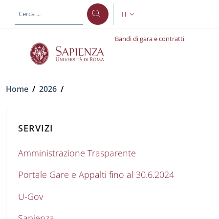
Salta al contenuto principale
Skip to footer content
IT
SELETTORE LINGUA: CURREN
Bandi di gara e contratti
Briciole di pane
Home
/
2026
/
SERVIZI
Amministrazione Trasparente
Portale Gare e Appalti fino al 30.6.2024
U-Gov
Sapienza