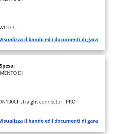
CAVOTO_
Visualizza il bando ed i documenti di gara
 Spesa
:
IMENTO DI
DN100CF straight connector,_PROF
Visualizza il bando ed i documenti di gara