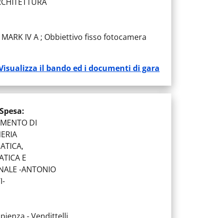
RCHITETTURA
MARK IV A ; Obbiettivo fisso fotocamera
Visualizza il bando ed i documenti di gara
 Spesa
:
IMENTO DI
ERIA
ATICA,
TICA E
NALE -ANTONIO
I-
pienza - Vendittelli