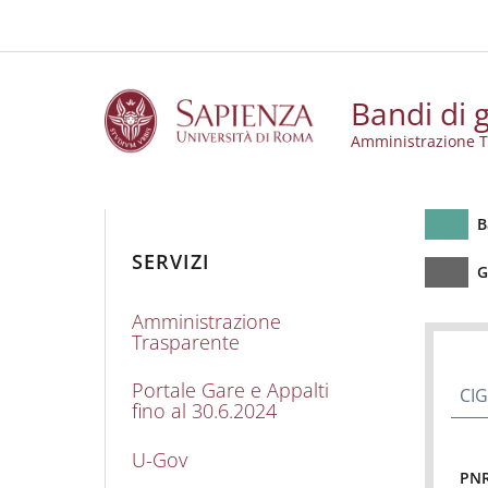
Slim to
Salta al contenuto principale
Skip to footer content
Bandi di g
Amministrazione T
Bandi di gara e cont
B
SERVIZI
G
Amministrazione
Trasparente
Portale Gare e Appalti
CIG
fino al 30.6.2024
U-Gov
PN