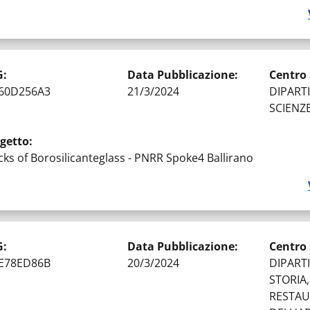
ATO DELLA GARA
:
GARE AGGIUDICATE
G
:
Data Pubblicazione
:
Centro
60D256A3
21/3/2024
DIPART
SCIENZ
getto
:
cks of Borosilicanteglass - PNRR Spoke4 Ballirano
ATO DELLA GARA
:
GARE AGGIUDICATE
G
:
Data Pubblicazione
:
Centro
E78ED86B
20/3/2024
DIPART
STORIA
RESTA