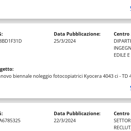
G
:
Data Pubblicazione
:
Centro
8BD1F31D
25/3/2024
DIPART
INGEGNE
EDILE 
getto
:
nnovo biennale noleggio fotocopiatrici Kyocera 4043 ci - TD
ATO DELLA GARA
:
GARE AGGIUDICATE
G
:
Data Pubblicazione
:
Centro
A6785325
22/3/2024
SETTOR
RECLUT