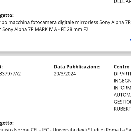
DELL'A
getto
:
rpo macchina fotocamera digitale mirrorless Sony Alpha 7R 
r Sony Alpha 7R MARK IV A - FE 28 mm F2
G
:
Data Pubblicazione
:
Centro
B37977A2
20/3/2024
DIPART
INGEGN
INFORM
AUTOMA
GESTIO
RUBERT
getto
:
quisto Norme CEI – IEC - Università degli Studi di Roma La Sa