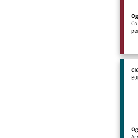
Og
Co
pe
CI
B0
Og
Ac