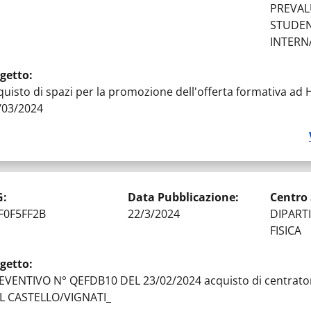
PREVAL
STUDEN
INTERN
getto
:
quisto di spazi per la promozione dell'offerta formativa ad 
/03/2024
G
:
Data Pubblicazione
:
Centro
F0F5FF2B
22/3/2024
DIPART
FISICA
getto
:
EVENTIVO N° QEFDB10 DEL 23/02/2024 acquisto di centratori
L CASTELLO/VIGNATI_