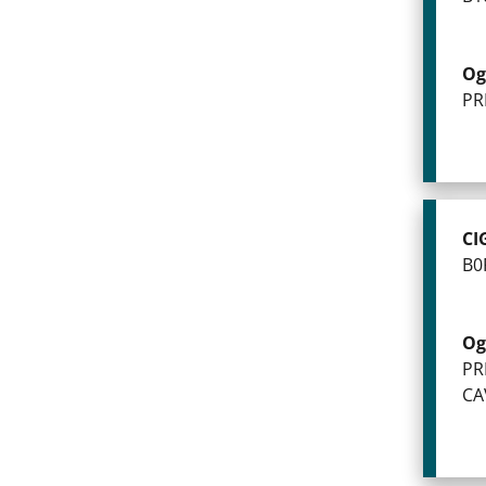
Og
PR
CI
B0
Og
PR
CA