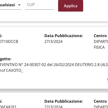
CUP
G
:
Data Pubblicazione
:
Centro
0710DCCB
27/3/2024
DIPART
FISICA
getto
:
EVENTIVO N° 24-00307-02 del 26/02/2024 DEUTERIO 2.8 (
Prof CAVOTO_
G
:
Data Pubblicazione
:
Centro
06EA82F1
27/3/2024
DIPART