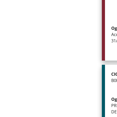
Og
Ac
31
CI
B0
Og
PR
DE