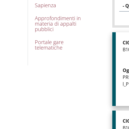
Sapienza
Approfondimenti in
materia di appalti
pubblici
Portale gare
CI
telematiche
B1
Og
PR
l_
CI
B1