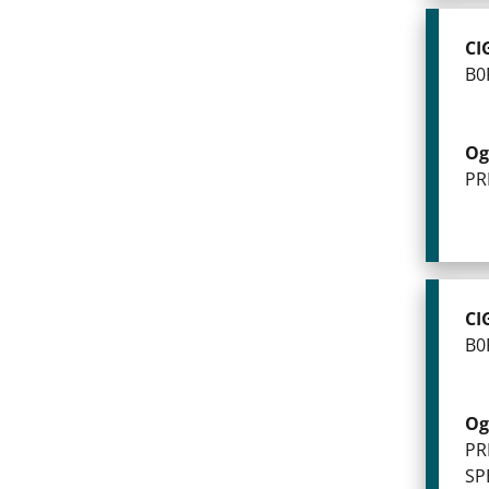
CI
B0
Og
PR
CI
B0
Og
PR
SP