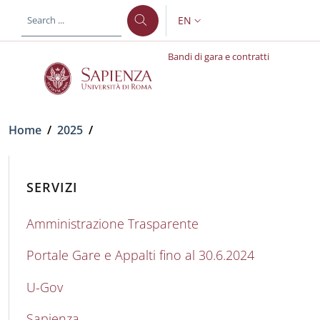
Skip to main content
Skip to footer content
EN
LANGUAGE SWITCHER: CURR
Bandi di gara e contratti
Breadcrumb
Home
/
2025
/
SERVIZI
Amministrazione Trasparente
Portale Gare e Appalti fino al 30.6.2024
U-Gov
Sapienza