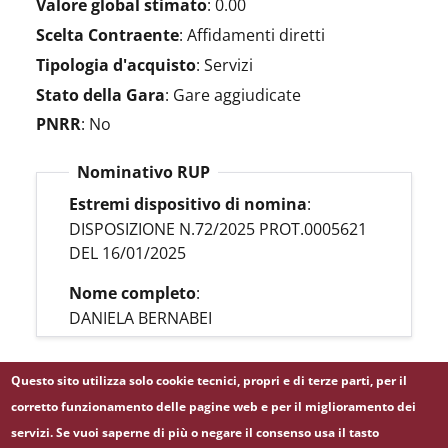
Valore global stimato
:
0.00
Scelta Contraente
:
Affidamenti diretti
Tipologia d'acquisto
:
Servizi
Stato della Gara
:
Gare aggiudicate
PNRR
:
No
Nominativo RUP
Estremi dispositivo di nomina
:
DISPOSIZIONE N.72/2025 PROT.0005621
DEL 16/01/2025
Nome completo
:
DANIELA BERNABEI
Questo sito utilizza solo cookie tecnici, propri e di terze parti, per il
LINK BDNCP
corretto funzionamento delle pagine web e per il miglioramento dei
servizi. Se vuoi saperne di più o negare il consenso usa il tasto