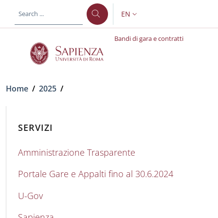
Skip to main content
Skip to footer content
EN
LANGUAGE SWITCHER: CURR
Bandi di gara e contratti
Breadcrumb
Home
/
2025
/
SERVIZI
Amministrazione Trasparente
Portale Gare e Appalti fino al 30.6.2024
U-Gov
Sapienza