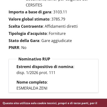
CERSITES
Importo a base di gara
:
3103.11
Valore global stimato
:
3785.79
Scelta Contraente
:
Affidamenti diretti
Tipologia d'acquisto
:
Forniture
Stato della Gara
:
Gare aggiudicate
PNRR
:
No
Nominativo RUP
Estremi dispositivo di nomina
:
disp. 1/2026 prot. 111
Nome completo
:
ESMERALDA ZENI
Questo sito utilizza solo cookie tecnici, propri e di terze parti, per il
LINK BDNCP