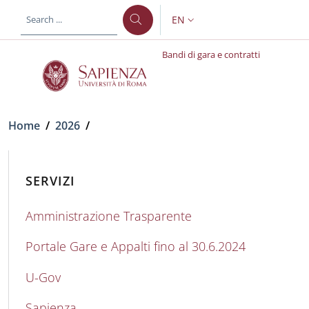
Skip to main content
Skip to footer content
EN
LANGUAGE SWITCHER: CURR
Bandi di gara e contratti
Breadcrumb
Home
/
2026
/
SERVIZI
Amministrazione Trasparente
Portale Gare e Appalti fino al 30.6.2024
U-Gov
Sapienza