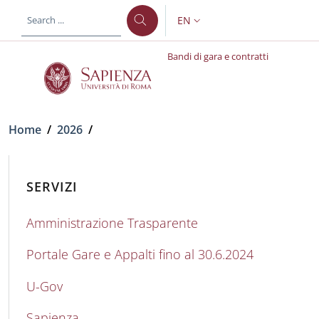
Skip to main content
Skip to footer content
EN
LANGUAGE SWITCHER: CURR
Bandi di gara e contratti
Breadcrumb
Home
/
2026
/
SERVIZI
Amministrazione Trasparente
Portale Gare e Appalti fino al 30.6.2024
U-Gov
Sapienza