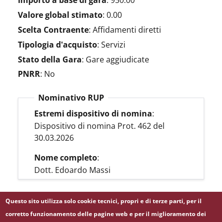
Importo a base di gara
:
950.00
Valore global stimato
:
0.00
Scelta Contraente
:
Affidamenti diretti
Tipologia d'acquisto
:
Servizi
Stato della Gara
:
Gare aggiudicate
PNRR
:
No
Nominativo RUP
Estremi dispositivo di nomina
:
Dispositivo di nomina Prot. 462 del
30.03.2026
Nome completo
:
Dott. Edoardo Massi
Questo sito utilizza solo cookie tecnici, propri e di terze parti, per il
LINK BDNCP
corretto funzionamento delle pagine web e per il miglioramento dei