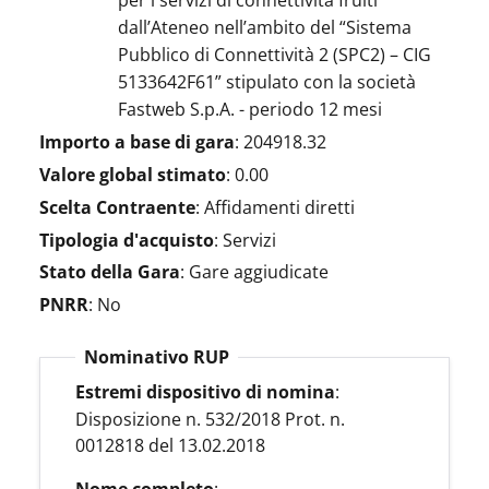
per i servizi di connettività fruiti
dall’Ateneo nell’ambito del “Sistema
Pubblico di Connettività 2 (SPC2) – CIG
5133642F61” stipulato con la società
Fastweb S.p.A. - periodo 12 mesi
Importo a base di gara
:
204918.32
Valore global stimato
:
0.00
Scelta Contraente
:
Affidamenti diretti
Tipologia d'acquisto
:
Servizi
Stato della Gara
:
Gare aggiudicate
PNRR
:
No
Nominativo RUP
Estremi dispositivo di nomina
:
Disposizione n. 532/2018 Prot. n.
0012818 del 13.02.2018