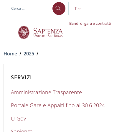
Salta al contenuto principale
Skip to footer content
IT
SELETTORE LINGUA: CURREN
Bandi di gara e contratti
Briciole di pane
Home
/
2025
/
SERVIZI
Amministrazione Trasparente
Portale Gare e Appalti fino al 30.6.2024
U-Gov
Sapienza