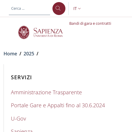
Salta al contenuto principale
Skip to footer content
IT
SELETTORE LINGUA: CURREN
Bandi di gara e contratti
Briciole di pane
Home
/
2025
/
SERVIZI
Amministrazione Trasparente
Portale Gare e Appalti fino al 30.6.2024
U-Gov
Sapienza