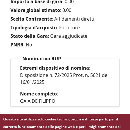
Importo a base di gara
:
0.00
Valore global stimato
:
0.00
Scelta Contraente
:
Affidamenti diretti
Tipologia d'acquisto
:
Forniture
Stato della Gara
:
Gare aggiudicate
PNRR
:
No
Nominativo RUP
Estremi dispositivo di nomina
:
Disposizione n. 72/2025 Prot. n. 5621 del
16/01/2025
Nome completo
:
GAIA DE FILIPPO
Questo sito utilizza solo cookie tecnici, propri e di terze parti, per il
LINK BDNCP
corretto funzionamento delle pagine web e per il miglioramento dei