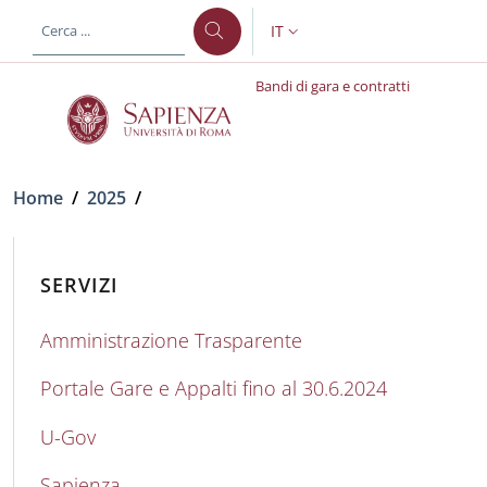
Salta al contenuto principale
Skip to footer content
IT
SELETTORE LINGUA: CURREN
Bandi di gara e contratti
Briciole di pane
Home
/
2025
/
SERVIZI
Amministrazione Trasparente
Portale Gare e Appalti fino al 30.6.2024
U-Gov
Sapienza