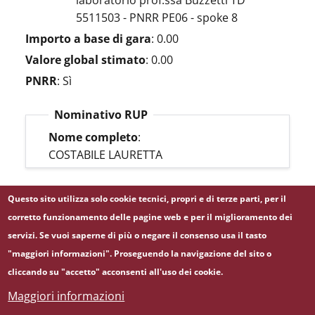
laboratorio prof.ssa Buzzetti TD
5511503 - PNRR PE06 - spoke 8
Importo a base di gara
:
0.00
Valore global stimato
:
0.00
PNRR
:
Sì
Nominativo RUP
Nome completo
:
COSTABILE LAURETTA
Questo sito utilizza solo cookie tecnici, propri e di terze parti, per il
LINK BDNCP
corretto funzionamento delle pagine web e per il miglioramento dei
servizi. Se vuoi saperne di più o negare il consenso usa il tasto
"maggiori informazioni". Proseguendo la navigazione del sito o
cliccando su "accetto" acconsenti all'uso dei cookie.
Maggiori informazioni
© Università degli Studi di Roma "La Sapienza" -