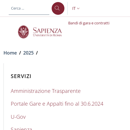
Salta al contenuto principale
Skip to footer content
IT
SELETTORE LINGUA: CURREN
Bandi di gara e contratti
Briciole di pane
Home
/
2025
/
SERVIZI
Amministrazione Trasparente
Portale Gare e Appalti fino al 30.6.2024
U-Gov
Sapienza