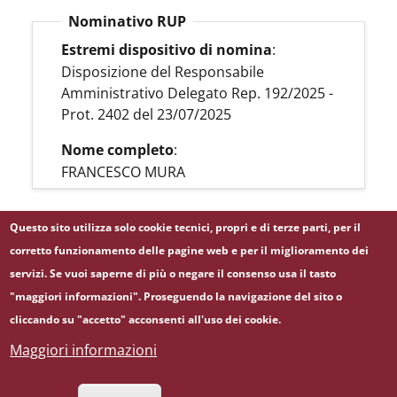
Nominativo RUP
Estremi dispositivo di nomina
:
Disposizione del Responsabile
Amministrativo Delegato Rep. 192/2025 -
Prot. 2402 del 23/07/2025
Nome completo
:
FRANCESCO MURA
Questo sito utilizza solo cookie tecnici, propri e di terze parti, per il
LINK BDNCP
corretto funzionamento delle pagine web e per il miglioramento dei
servizi. Se vuoi saperne di più o negare il consenso usa il tasto
"maggiori informazioni". Proseguendo la navigazione del sito o
cliccando su "accetto" acconsenti all'uso dei cookie.
Maggiori informazioni
© Università degli Studi di Roma "La Sapienza" -
Piazzale Aldo Moro 5, 00185 Roma - (+39) 06 49911 -