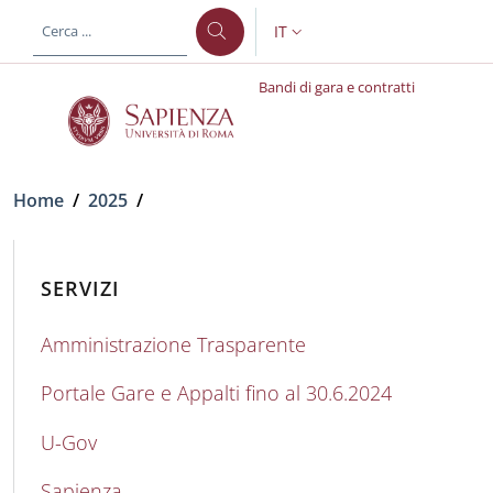
Salta al contenuto principale
Skip to footer content
IT
SELETTORE LINGUA: CURREN
Bandi di gara e contratti
Briciole di pane
Home
/
2025
/
SERVIZI
Amministrazione Trasparente
Portale Gare e Appalti fino al 30.6.2024
U-Gov
Sapienza