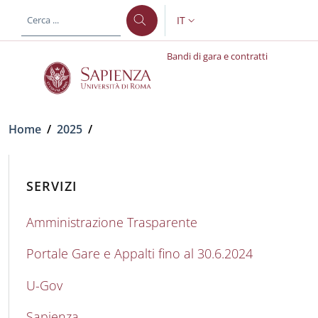
Salta al contenuto principale
Skip to footer content
IT
SELETTORE LINGUA: CURREN
Bandi di gara e contratti
Briciole di pane
Home
/
2025
/
SERVIZI
Amministrazione Trasparente
Portale Gare e Appalti fino al 30.6.2024
U-Gov
Sapienza