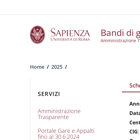
Slim to
Salta al contenuto principale
Skip to footer content
Bandi di g
Amministrazione T
Briciole di pane
Home
/
2025
/
Sch
SERVIZI
Ann
Amministrazione
Dat
Trasparente
Cen
Portale Gare e Appalti
CIG
fino al 30.6.2024