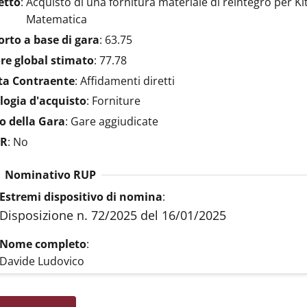
etto
:
Acquisto di una fornitura materiale di reintegro per K
Matematica
rto a base di gara
:
63.75
re global stimato
:
77.78
ta Contraente
:
Affidamenti diretti
logia d'acquisto
:
Forniture
o della Gara
:
Gare aggiudicate
R
:
No
Nominativo RUP
Estremi dispositivo di nomina
:
Disposizione n. 72/2025 del 16/01/2025
Nome completo
:
Davide Ludovico