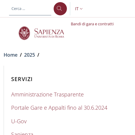
Salta al contenuto principale
Skip to footer content
IT
SELETTORE LINGUA: CURREN
Bandi di gara e contratti
Briciole di pane
Home
/
2025
/
SERVIZI
Amministrazione Trasparente
Portale Gare e Appalti fino al 30.6.2024
U-Gov
Sapienza