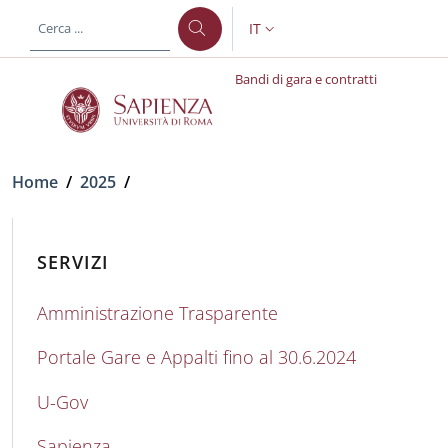
Salta al contenuto principale
Skip to footer content
IT
SELETTORE LINGUA: CURREN
Bandi di gara e contratti
Briciole di pane
Home
/
2025
/
SERVIZI
Amministrazione Trasparente
Portale Gare e Appalti fino al 30.6.2024
U-Gov
Sapienza