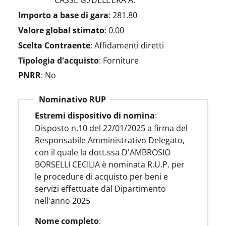
CASSE G./DELL’ERA A.
Importo a base di gara
:
281.80
Valore global stimato
:
0.00
Scelta Contraente
:
Affidamenti diretti
Tipologia d'acquisto
:
Forniture
PNRR
:
No
Nominativo RUP
Estremi dispositivo di nomina
:
Disposto n.10 del 22/01/2025 a firma del
Responsabile Amministrativo Delegato,
con il quale la dott.ssa D'AMBROSIO
BORSELLI CECILIA è nominata R.U.P. per
le procedure di acquisto per beni e
servizi effettuate dal Dipartimento
nell'anno 2025
Nome completo
: