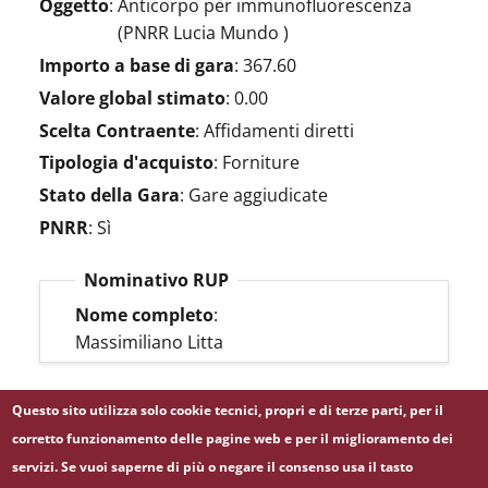
Oggetto
:
Anticorpo per immunofluorescenza
(PNRR Lucia Mundo )
Importo a base di gara
:
367.60
Valore global stimato
:
0.00
Scelta Contraente
:
Affidamenti diretti
Tipologia d'acquisto
:
Forniture
Stato della Gara
:
Gare aggiudicate
PNRR
:
Sì
Nominativo RUP
Nome completo
:
Massimiliano Litta
Questo sito utilizza solo cookie tecnici, propri e di terze parti, per il
LINK BDNCP
corretto funzionamento delle pagine web e per il miglioramento dei
servizi. Se vuoi saperne di più o negare il consenso usa il tasto