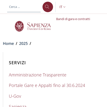
Salta al contenuto principale
Skip to footer content
IT
SELETTORE LINGUA: CURREN
Bandi di gara e contratti
Briciole di pane
Home
/
2025
/
SERVIZI
Amministrazione Trasparente
Portale Gare e Appalti fino al 30.6.2024
U-Gov
Sapienza