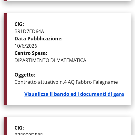
STATO DELLA GARA
:
GARE AGGIUDICATE
CIG
:
B91D7ED64A
Data Pubblicazione
:
10/6/2026
Centro Spesa
:
DIPARTIMENTO DI MATEMATICA
Oggetto
:
Contratto attuativo n.4 AQ Fabbro Falegname
Visualizza il bando ed i documenti di gara
STATO DELLA GARA
:
GARE AGGIUDICATE
CIG
: