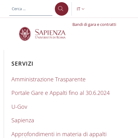
Salta al contenuto principale
Skip to footer content
IT
SELETTORE LINGUA: CURREN
Bandi di gara e contratti
Bandi di gara e contratt
SERVIZI
Amministrazione Trasparente
Portale Gare e Appalti fino al 30.6.2024
U-Gov
Sapienza
Approfondimenti in materia di appalti