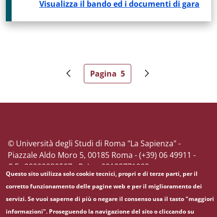
Visualizza il bando ed i documenti di gara
Paginazione
Pagina
5
Pagina precedente
Pagina attuale
Pagina successiva
© Università degli Studi di Roma "La Sapienza" -
Piazzale Aldo Moro 5, 00185 Roma - (+39) 06 49911 -
C.F.: 80209930587 - P. Iva: 02133771002
Questo sito utilizza solo cookie tecnici, propri e di terze parti, per il
corretto funzionamento delle pagine web e per il miglioramento dei
servizi. Se vuoi saperne di più o negare il consenso usa il tasto "maggiori
informazioni". Proseguendo la navigazione del sito o cliccando su