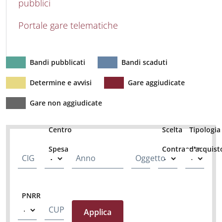
pubblici
Portale gare telematiche
Bandi pubblicati
Bandi scaduti
Determine e avvisi
Gare aggiudicate
Gare non aggiudicate
Centro
Scelta
Tipologia
Spesa
Contraente
d'acquist
CIG
Anno
Oggetto
PNRR
CUP