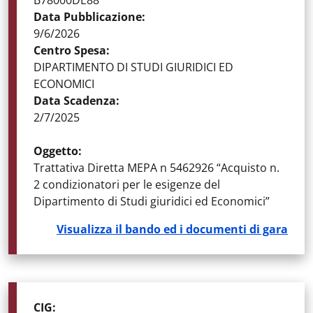
B78000DE88
Data Pubblicazione
:
9/6/2026
Centro Spesa
:
DIPARTIMENTO DI STUDI GIURIDICI ED
ECONOMICI
Data Scadenza
:
2/7/2025
Oggetto
:
Trattativa Diretta MEPA n 5462926 “Acquisto n.
2 condizionatori per le esigenze del
Dipartimento di Studi giuridici ed Economici”
Visualizza il bando ed i documenti di gara
STATO DELLA GARA
:
GARE AGGIUDICATE
CIG
: