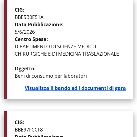
STATO DELLA GARA
:
GARE AGGIUDICATE
CIG
:
BBE5B0E51A
Data Pubblicazione
:
5/6/2026
Centro Spesa
:
DIPARTIMENTO DI SCIENZE MEDICO-
CHIRURGICHE E DI MEDICINA TRASLAZIONALE
Oggetto
:
Beni di consumo per laboratori
Visualizza il bando ed i documenti di gara
STATO DELLA GARA
:
GARE AGGIUDICATE
CIG
:
BBE97FCCF8