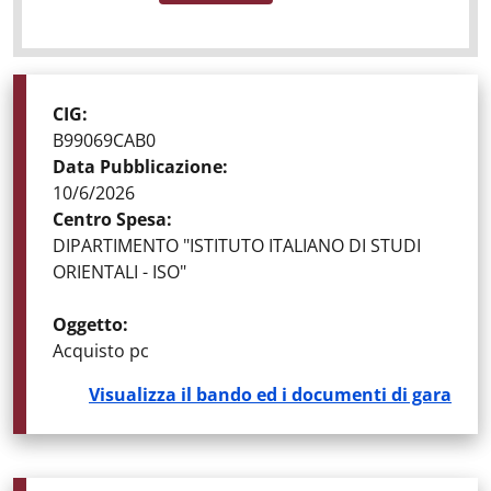
STATO DELLA GARA
:
GARE AGGIUDICATE
CIG
:
B99069CAB0
Data Pubblicazione
:
10/6/2026
Centro Spesa
:
DIPARTIMENTO "ISTITUTO ITALIANO DI STUDI
ORIENTALI - ISO"
Oggetto
:
Acquisto pc
Visualizza il bando ed i documenti di gara