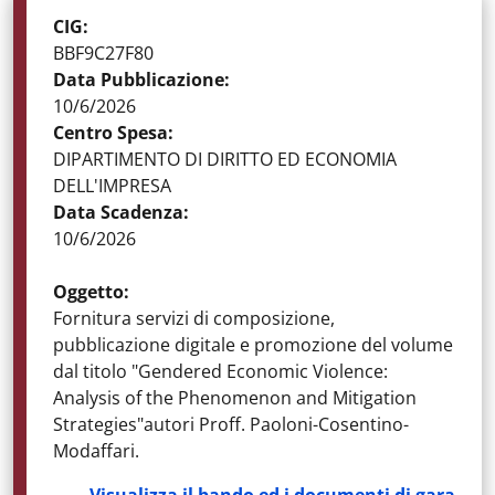
STATO DELLA GARA
:
GARE AGGIUDICATE
CIG
:
BBF9C27F80
Data Pubblicazione
:
10/6/2026
Centro Spesa
:
DIPARTIMENTO DI DIRITTO ED ECONOMIA
DELL'IMPRESA
Data Scadenza
:
10/6/2026
Oggetto
:
Fornitura servizi di composizione,
pubblicazione digitale e promozione del volume
dal titolo "Gendered Economic Violence:
Analysis of the Phenomenon and Mitigation
Strategies"autori Proff. Paoloni-Cosentino-
Modaffari.