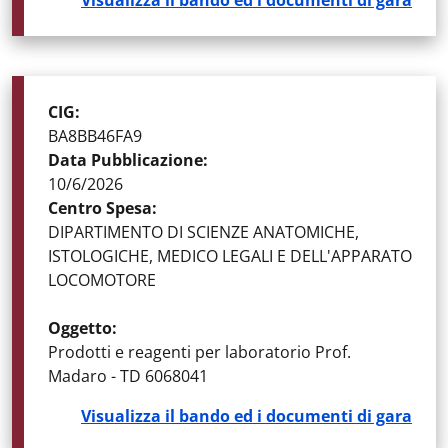
Visualizza il bando ed i documenti di gara
STATO DELLA GARA
:
GARE AGGIUDICATE
CIG
:
BA8BB46FA9
Data Pubblicazione
:
10/6/2026
Centro Spesa
:
DIPARTIMENTO DI SCIENZE ANATOMICHE,
ISTOLOGICHE, MEDICO LEGALI E DELL'APPARATO
LOCOMOTORE
Oggetto
:
Prodotti e reagenti per laboratorio Prof.
Madaro - TD 6068041
Visualizza il bando ed i documenti di gara