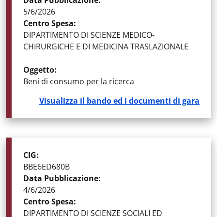
Data Pubblicazione
:
5/6/2026
Centro Spesa
:
DIPARTIMENTO DI SCIENZE MEDICO-
CHIRURGICHE E DI MEDICINA TRASLAZIONALE
Oggetto
:
Beni di consumo per la ricerca
Visualizza il bando ed i documenti di gara
STATO DELLA GARA
:
GARE AGGIUDICATE
CIG
:
BBE6ED680B
Data Pubblicazione
:
4/6/2026
Centro Spesa
:
DIPARTIMENTO DI SCIENZE SOCIALI ED