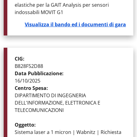
elastiche per la GAIT Analysis per sensori
indossabili MOVIT G1
Visualizza il bando ed i documenti di gara
STATO DELLA GARA
:
GARE AGGIUDICATE
CIG
:
B828F52D88
Data Pubblicazione
:
16/10/2025
Centro Spesa
:
DIPARTIMENTO DI INGEGNERIA
DELL'INFORMAZIONE, ELETTRONICA E
TELECOMUNICAZIONI
Oggetto
:
Sistema laser a 1 micron | Wabnitz | Richiesta