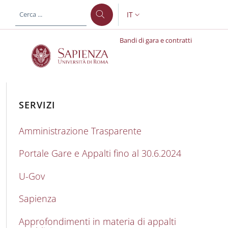
Salta al contenuto principale
Skip to footer content
IT
SELETTORE LINGUA: CURREN
Bandi di gara e contratti
Bandi di gara e contratt
SERVIZI
Amministrazione Trasparente
Portale Gare e Appalti fino al 30.6.2024
U-Gov
Sapienza
Approfondimenti in materia di appalti