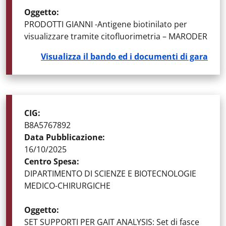
Oggetto
:
PRODOTTI GIANNI -Antigene biotinilato per
visualizzare tramite citofluorimetria – MARODER
Visualizza il bando ed i documenti di gara
STATO DELLA GARA
:
GARE AGGIUDICATE
CIG
:
B8A5767892
Data Pubblicazione
:
16/10/2025
Centro Spesa
:
DIPARTIMENTO DI SCIENZE E BIOTECNOLOGIE
MEDICO-CHIRURGICHE
Oggetto
:
SET SUPPORTI PER GAIT ANALYSIS: Set di fasce