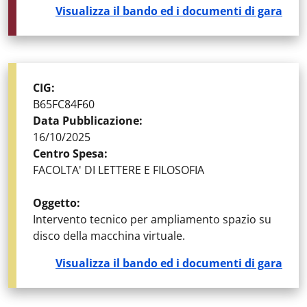
Visualizza il bando ed i documenti di gara
STATO DELLA GARA
:
DETERMINE E AVVISI
CIG
:
B65FC84F60
Data Pubblicazione
:
16/10/2025
Centro Spesa
:
FACOLTA' DI LETTERE E FILOSOFIA
Oggetto
:
Intervento tecnico per ampliamento spazio su
disco della macchina virtuale.
Visualizza il bando ed i documenti di gara