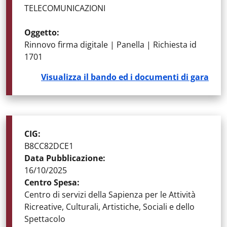
TELECOMUNICAZIONI
Oggetto
:
Rinnovo firma digitale | Panella | Richiesta id
1701
Visualizza il bando ed i documenti di gara
STATO DELLA GARA
:
GARE AGGIUDICATE
CIG
:
B8CC82DCE1
Data Pubblicazione
:
16/10/2025
Centro Spesa
:
Centro di servizi della Sapienza per le Attività
Ricreative, Culturali, Artistiche, Sociali e dello
Spettacolo