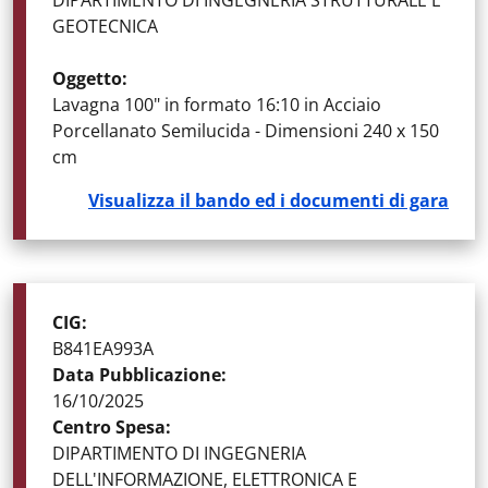
DIPARTIMENTO DI INGEGNERIA STRUTTURALE E
GEOTECNICA
Oggetto
:
Lavagna 100" in formato 16:10 in Acciaio
Porcellanato Semilucida - Dimensioni 240 x 150
cm
Visualizza il bando ed i documenti di gara
STATO DELLA GARA
:
GARE AGGIUDICATE
CIG
:
B841EA993A
Data Pubblicazione
:
16/10/2025
Centro Spesa
:
DIPARTIMENTO DI INGEGNERIA
DELL'INFORMAZIONE, ELETTRONICA E