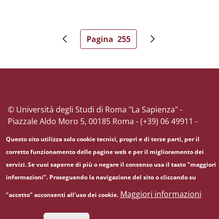
Paginazione
Pagina
255
Pagina precedente
Pagina attuale
Pagina successiv
© Università degli Studi di Roma "La Sapienza" -
Piazzale Aldo Moro 5, 00185 Roma - (+39) 06 49911 -
C.F.: 80209930587 - P. Iva: 02133771002
Questo sito utilizza solo cookie tecnici, propri e di terze parti, per il
corretto funzionamento delle pagine web e per il miglioramento dei
servizi. Se vuoi saperne di più o negare il consenso usa il tasto "maggiori
informazioni". Proseguendo la navigazione del sito o cliccando su
Maggiori informazioni
"accetto" acconsenti all'uso dei cookie.