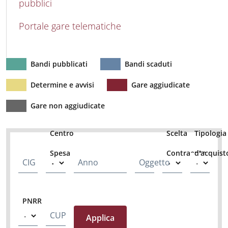
pubblici
Portale gare telematiche
Bandi pubblicati
Bandi scaduti
Determine e avvisi
Gare aggiudicate
Gare non aggiudicate
Centro
Scelta
Tipologia
Spesa
Contraente
d'acquist
CIG
Anno
Oggetto
PNRR
CUP