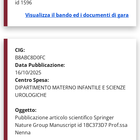
id 1596
Visualizza il bando ed i documenti di gara
STATO DELLA GARA
:
GARE AGGIUDICATE
CIG
:
B8ABC8D0FC
Data Pubblicazione
:
16/10/2025
Centro Spesa
:
DIPARTIMENTO MATERNO INFANTILE E SCIENZE
UROLOGICHE
Oggetto
:
Pubblicazione articolo scientifico Springer
Nature Group Manuscript id 1BC373D7 Prof.ssa
Nenna