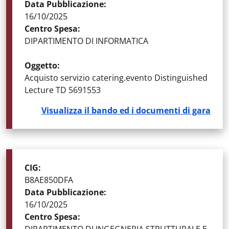
Data Pubblicazione
:
16/10/2025
Centro Spesa
:
DIPARTIMENTO DI INFORMATICA
Oggetto
:
Acquisto servizio catering.evento Distinguished
Lecture TD 5691553
Visualizza il bando ed i documenti di gara
STATO DELLA GARA
:
GARE AGGIUDICATE
CIG
:
B8AE850DFA
Data Pubblicazione
:
16/10/2025
Centro Spesa
: