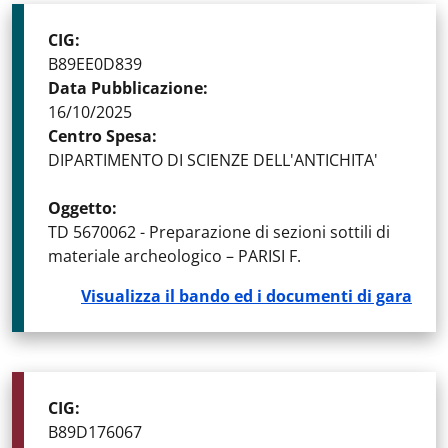
CIG
:
B89EE0D839
Data Pubblicazione
:
16/10/2025
Centro Spesa
:
DIPARTIMENTO DI SCIENZE DELL'ANTICHITA'
Oggetto
:
TD 5670062 - Preparazione di sezioni sottili di
materiale archeologico – PARISI F.
Visualizza il bando ed i documenti di gara
STATO DELLA GARA
:
GARE AGGIUDICATE
CIG
:
B89D176067