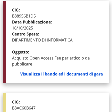
STATO DELLA GARA
:
GARE AGGIUDICATE
CIG
:
B88956B1D5
Data Pubblicazione
:
16/10/2025
Centro Spesa
:
DIPARTIMENTO DI INFORMATICA
Oggetto
:
Acquisto Open Access Fee per articolo da
pubblicare
Visualizza il bando ed i documenti di gara
STATO DELLA GARA
:
DETERMINE E AVVISI
CIG
:
B8AC60B647