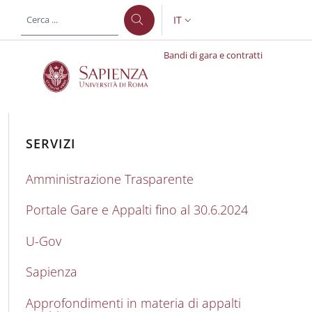
Salta al contenuto principale
Skip to footer content
IT
SELETTORE LINGUA: CURREN
Bandi di gara e contratti
Bandi di gara e contratt
SERVIZI
Amministrazione Trasparente
Portale Gare e Appalti fino al 30.6.2024
U-Gov
Sapienza
Approfondimenti in materia di appalti