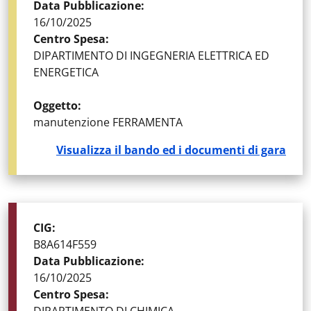
Data Pubblicazione
:
16/10/2025
Centro Spesa
:
DIPARTIMENTO DI INGEGNERIA ELETTRICA ED
ENERGETICA
Oggetto
:
manutenzione FERRAMENTA
Visualizza il bando ed i documenti di gara
STATO DELLA GARA
:
GARE AGGIUDICATE
CIG
:
B8A614F559
Data Pubblicazione
:
16/10/2025
Centro Spesa
: