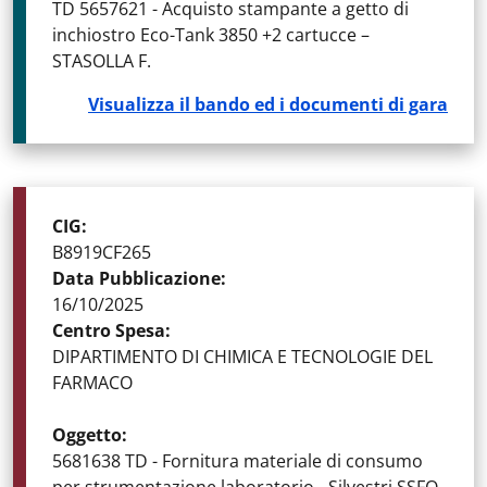
TD 5657621 - Acquisto stampante a getto di
inchiostro Eco-Tank 3850 +2 cartucce –
STASOLLA F.
Visualizza il bando ed i documenti di gara
STATO DELLA GARA
:
GARE AGGIUDICATE
CIG
:
B8919CF265
Data Pubblicazione
:
16/10/2025
Centro Spesa
:
DIPARTIMENTO DI CHIMICA E TECNOLOGIE DEL
FARMACO
Oggetto
:
5681638 TD - Fornitura materiale di consumo