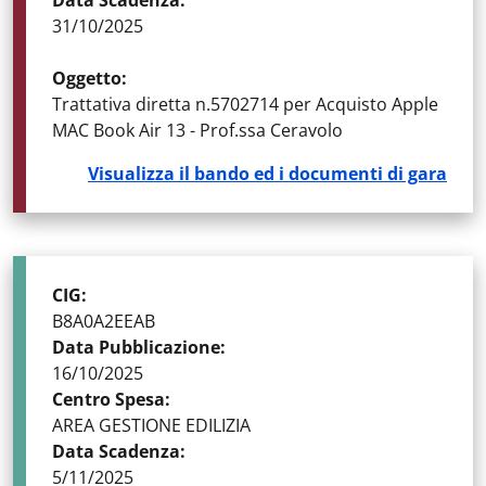
Data Scadenza
:
31/10/2025
Oggetto
:
Trattativa diretta n.5702714 per Acquisto Apple
MAC Book Air 13 - Prof.ssa Ceravolo
Visualizza il bando ed i documenti di gara
STATO DELLA GARA
:
BANDI PUBBLICATI
CIG
:
B8A0A2EEAB
Data Pubblicazione
:
16/10/2025
Centro Spesa
:
AREA GESTIONE EDILIZIA
Data Scadenza
:
5/11/2025