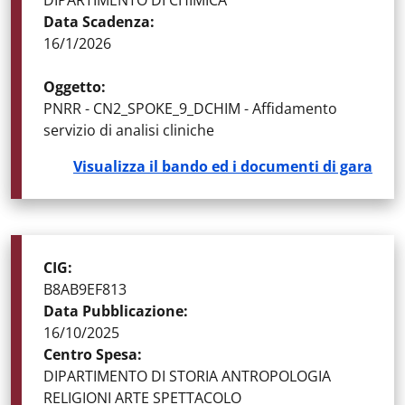
DIPARTIMENTO DI CHIMICA
Data Scadenza
:
16/1/2026
Oggetto
:
PNRR - CN2_SPOKE_9_DCHIM - Affidamento
servizio di analisi cliniche
Visualizza il bando ed i documenti di gara
STATO DELLA GARA
:
GARE AGGIUDICATE
CIG
:
B8AB9EF813
Data Pubblicazione
:
16/10/2025
Centro Spesa
:
DIPARTIMENTO DI STORIA ANTROPOLOGIA
RELIGIONI ARTE SPETTACOLO