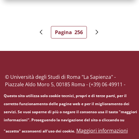
Paginazione
Pagina
256
Pagina precedente
Pagina attuale
Pagina successiv
© Università degli Studi di Roma "La Sapienza" -
Piazzale Aldo Moro 5, 00185 Roma - (+39) 06 49911 -
C.F.: 80209930587 - P. Iva: 02133771002
Questo sito utilizza solo cookie tecnici, propri e di terze parti, per il
corretto funzionamento delle pagine web e per il miglioramento dei
servizi. Se vuoi saperne di più o negare il consenso usa il tasto "maggiori
informazioni". Proseguendo la navigazione del sito o cliccando su
Maggiori informazioni
"accetto" acconsenti all'uso dei cookie.