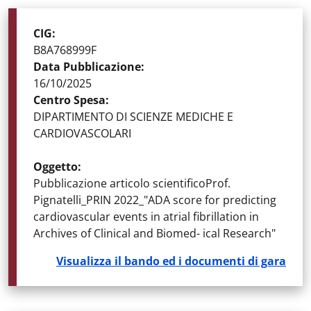
STATO DELLA GARA
:
GARE AGGIUDICATE
CIG
:
B8A768999F
Data Pubblicazione
:
16/10/2025
Centro Spesa
:
DIPARTIMENTO DI SCIENZE MEDICHE E
CARDIOVASCOLARI
Oggetto
:
Pubblicazione articolo scientificoProf.
Pignatelli_PRIN 2022_"ADA score for predicting
cardiovascular events in atrial fibrillation in
Archives of Clinical and Biomed- ical Research"
Visualizza il bando ed i documenti di gara