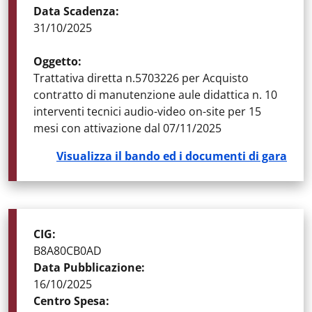
Data Scadenza
:
31/10/2025
Oggetto
:
Trattativa diretta n.5703226 per Acquisto
contratto di manutenzione aule didattica n. 10
interventi tecnici audio-video on-site per 15
mesi con attivazione dal 07/11/2025
Visualizza il bando ed i documenti di gara
STATO DELLA GARA
:
GARE AGGIUDICATE
CIG
:
B8A80CB0AD
Data Pubblicazione
:
16/10/2025
Centro Spesa
: