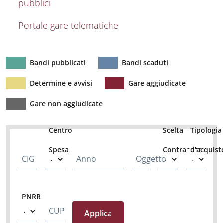
pubblici
Portale gare telematiche
Bandi pubblicati
Bandi scaduti
Determine e avvisi
Gare aggiudicate
Gare non aggiudicate
Centro
Scelta
Tipologia
Spesa
Contraente
d'acquist
CIG
Anno
Oggetto
PNRR
CUP